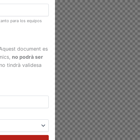
tanto para los equipos
. Aquest document es
cnics,
no podrà ser
 no tindrà validesa