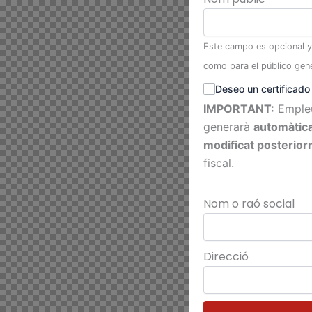
Este campo es opcional y 
como para el público gene
Deseo un certificado
IMPORTANT:
Empleu
generarà
automàtic
modificat posterio
fiscal.
Nom o raó social
Direcció