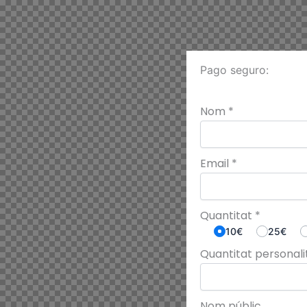
Pago seguro:
Nom
*
Email
*
Quantitat
*
10€
25€
Quantitat personal
Nom públic