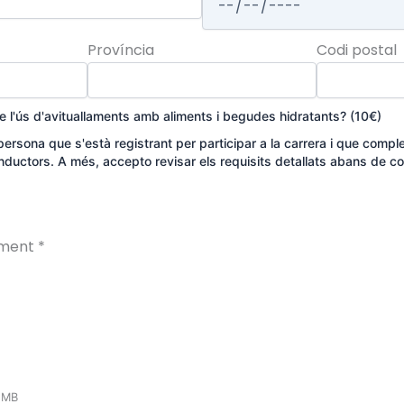
Província
Codi postal
e l'ús d'avituallaments amb aliments i begudes hidratants? (10€)
ersona que s'està registrant per participar a la carrera i que complei
nductors. A més, accepto revisar els requisits detallats abans de co
ament
*
5 MB