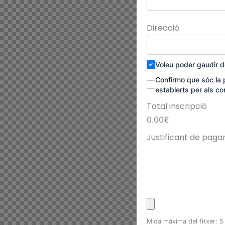
Direcció
Voleu poder gaudir d
Confirmo que sóc la p
establerts per als co
Total inscripció
0.00
€
Justificant de pag
Mida màxima del fitxer: 