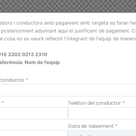
redors i conductors amb pagament amb targeta es faran fent
 posteriorment adjuntant aquí el justificant de pagament. Ca
l cosa no es veurà reflectit l'integrant de l'equip de mane
010 3202 0213 2310
sferència: Nom de l'equip
 conductor
*
r
*
Telèfon del conductor
*
Data de naixement
*