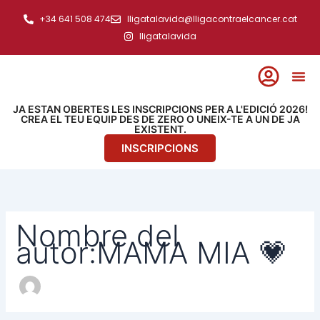
Ir
Buscar
+34 641 508 474
lligatalavida@lligacontraelcancer.cat
por:
al
lligatalavida
contenido
JA ESTAN OBERTES LES INSCRIPCIONS PER A L'EDICIÓ 2026!
CREA EL TEU EQUIP DES DE ZERO O UNEIX-TE A UN DE JA
EXISTENT.
INSCRIPCIONS
Nombre del
autor:MAMA MIA 💗