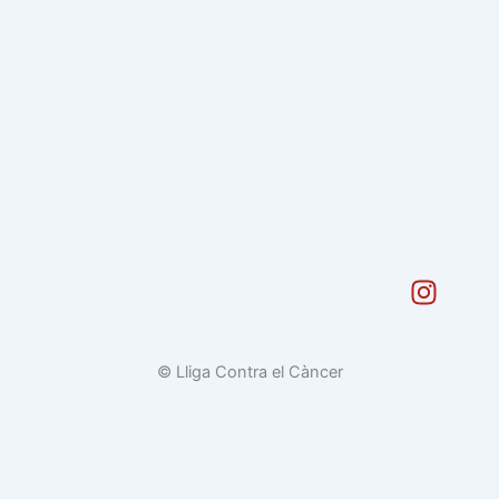
I
n
s
t
© Lliga Contra el Càncer
a
g
r
a