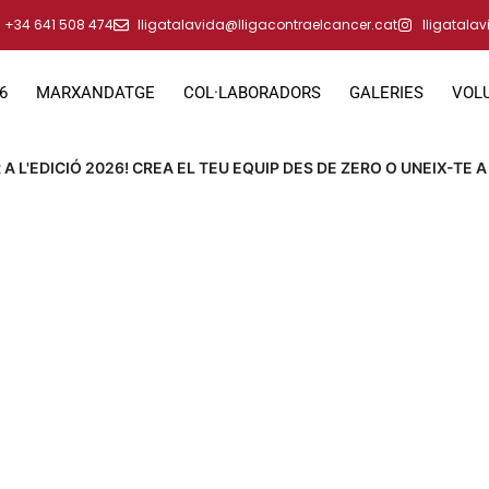
+34 641 508 474
lligatalavida@lligacontraelcancer.cat
lligatala
6
MARXANDATGE
COL·LABORADORS
GALERIES
VOL
A L'EDICIÓ 2026! CREA EL TEU EQUIP DES DE ZERO O UNEIX-TE A