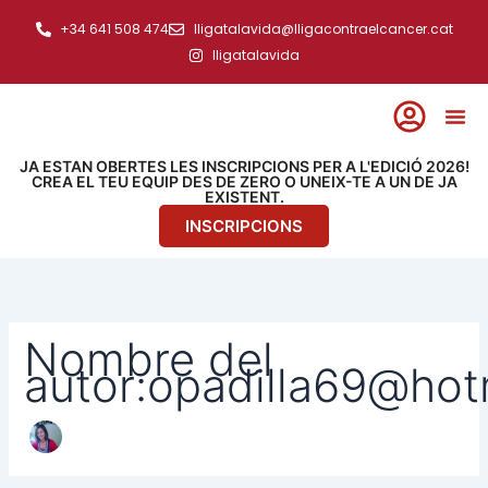
Ir
Buscar
+34 641 508 474
lligatalavida@lligacontraelcancer.cat
por:
al
lligatalavida
contenido
JA ESTAN OBERTES LES INSCRIPCIONS PER A L'EDICIÓ 2026!
CREA EL TEU EQUIP DES DE ZERO O UNEIX-TE A UN DE JA
EXISTENT.
INSCRIPCIONS
Nombre del
autor:opadilla69@hot