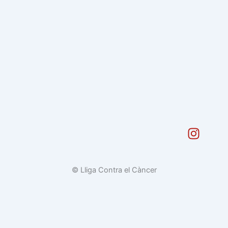
I
n
s
t
© Lliga Contra el Càncer
a
g
r
a