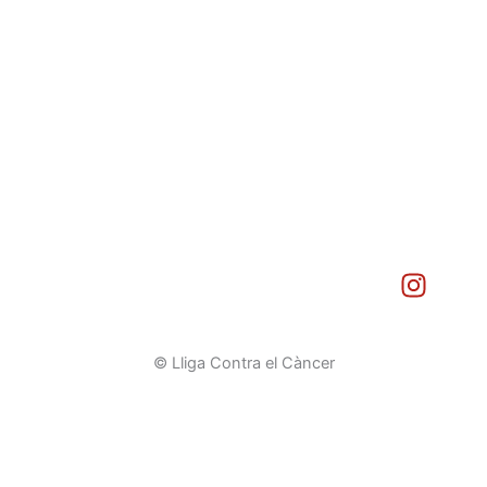
I
n
s
t
© Lliga Contra el Càncer
a
g
r
a