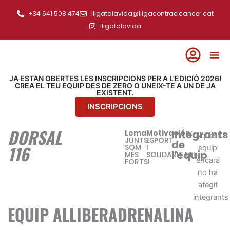
Ir
+34 641 508 474
lligatalavida@lligacontraelcancer.cat
al
lligatalavida
contenido
JA ESTAN OBERTES LES INSCRIPCIONS PER A L'EDICIÓ 2026!
CREA EL TEU EQUIP DES DE ZERO O UNEIX-TE A UN DE JA
EXISTENT.
INSCRIPCIONS
DORSAL
Integrants
Lema:
Motivación:
Aquest
JUNTS
ESPORT
de
116
SOM
I
equip
l'equip
MÉS
SOLIDARITAT!
encara
FORTS!
no ha
afegit
integrants
EQUIP ALLIBERADRENALINA