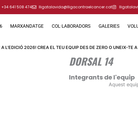
+34 641 508 474
lligatalavida@lligacontraelcancer.cat
lligatala
6
MARXANDATGE
COL·LABORADORS
GALERIES
VOL
A L'EDICIÓ 2026! CREA EL TEU EQUIP DES DE ZERO O UNEIX-TE A
DORSAL 14
Integrants de l'equip
Aquest equip