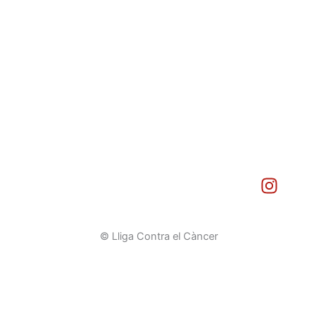
I
n
s
t
© Lliga Contra el Càncer
a
g
r
a