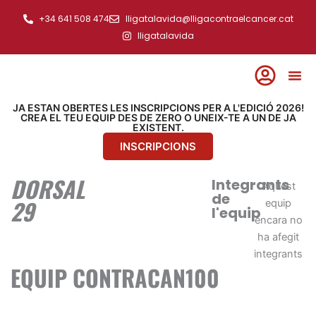
Ir
+34 641 508 474
lligatalavida@lligacontraelcancer.cat
al
lligatalavida
contenido
JA ESTAN OBERTES LES INSCRIPCIONS PER A L'EDICIÓ 2026!
CREA EL TEU EQUIP DES DE ZERO O UNEIX-TE A UN DE JA
EXISTENT.
INSCRIPCIONS
DORSAL
Integrants
Aquest
de
29
equip
l'equip
encara no
ha afegit
integrants
EQUIP CONTRACAN100