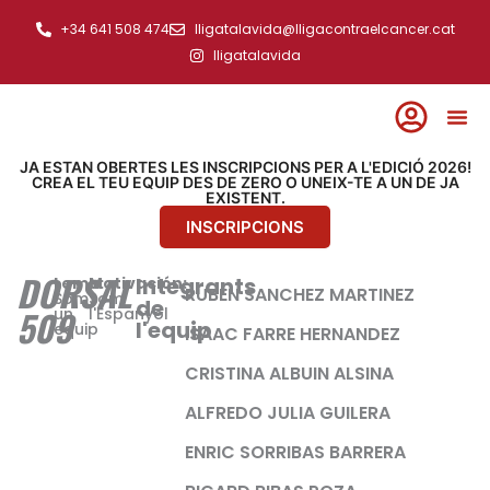
Ir
+34 641 508 474
lligatalavida@lligacontraelcancer.cat
al
lligatalavida
contenido
JA ESTAN OBERTES LES INSCRIPCIONS PER A L'EDICIÓ 2026!
CREA EL TEU EQUIP DES DE ZERO O UNEIX-TE A UN DE JA
EXISTENT.
INSCRIPCIONS
DORSAL
Integrants
Lema:
Motivación:
RUBEN SANCHEZ MARTINEZ
Som
Som
de
509
un
l'Espanyol
l'equip
equip
ISAAC FARRE HERNANDEZ
CRISTINA ALBUIN ALSINA
ALFREDO JULIA GUILERA
ENRIC SORRIBAS BARRERA