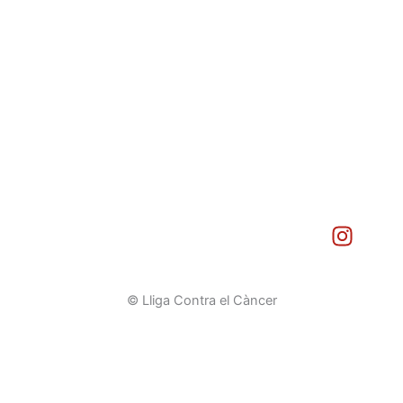
I
n
s
t
© Lliga Contra el Càncer
a
g
r
a