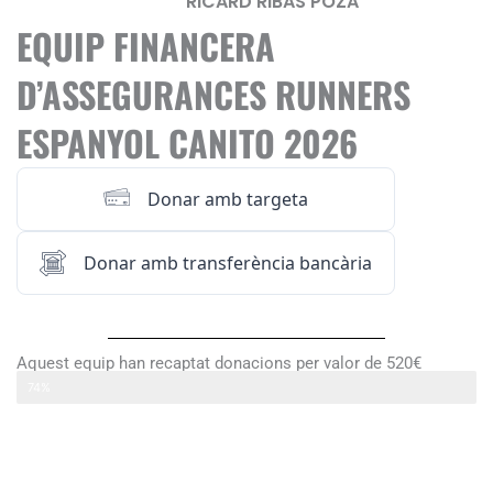
RICARD RIBAS POZA
EQUIP FINANCERA
D’ASSEGURANCES RUNNERS
ESPANYOL CANITO 2026
Donar amb targeta
Donar amb transferència bancària
Aquest equip han recaptat donacions per valor de 520€
FINANCERA D’ASSEGURANCES RUNNERS ESPANYOL CANITO 2026
74%