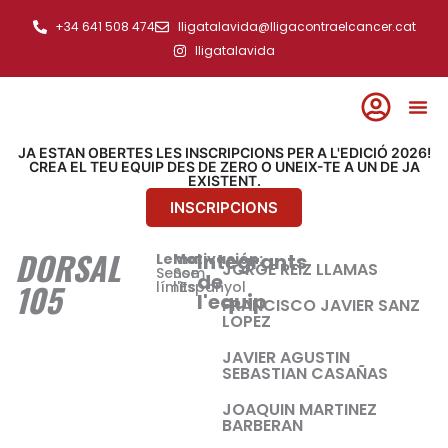
Ir
+34 641 508 474
lligatalavida@lligacontraelcancer.cat
al
lligatalavida
contenido
JA ESTAN OBERTES LES INSCRIPCIONS PER A L'EDICIÓ 2026!
CREA EL TEU EQUIP DES DE ZERO O UNEIX-TE A UN DE JA
EXISTENT.
INSCRIPCIONS
DORSAL
Integrants
Lema:
Motivación:
JORGE REIZ LLAMAS
Sense
Som
de
105
límits
l'Espanyol
l'equip
FRANCISCO JAVIER SANZ
LOPEZ
JAVIER AGUSTIN
SEBASTIAN CASAÑAS
JOAQUIN MARTINEZ
BARBERAN