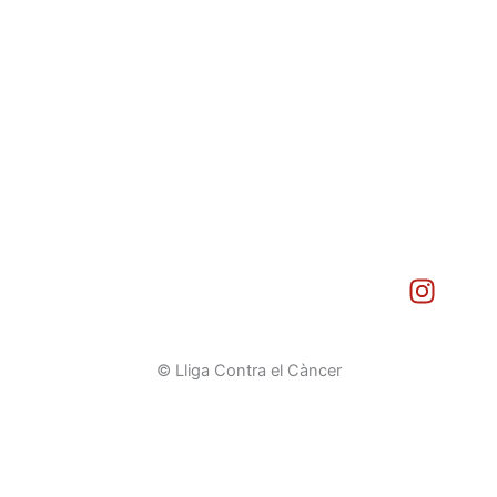
I
n
s
t
© Lliga Contra el Càncer
a
g
r
a