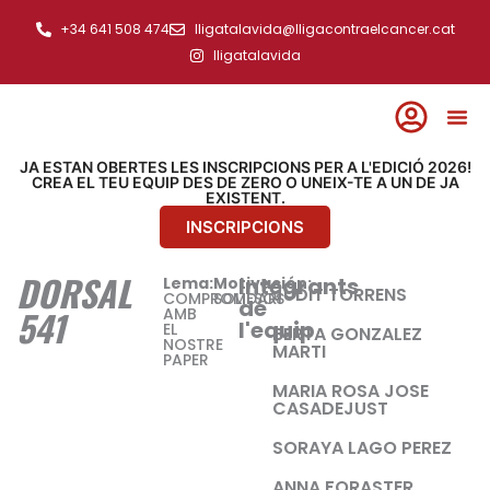
Ir
+34 641 508 474
lligatalavida@lligacontraelcancer.cat
al
lligatalavida
contenido
JA ESTAN OBERTES LES INSCRIPCIONS PER A L'EDICIÓ 2026!
CREA EL TEU EQUIP DES DE ZERO O UNEIX-TE A UN DE JA
EXISTENT.
INSCRIPCIONS
DORSAL
Integrants
Lema:
Motivación:
JUDIT TORRENS
COMPROMESOS
SOLIDARI
de
541
AMB
l'equip
EL
BERTA GONZALEZ
NOSTRE
MARTI
PAPER
MARIA ROSA JOSE
CASADEJUST
SORAYA LAGO PEREZ
ANNA FORASTER