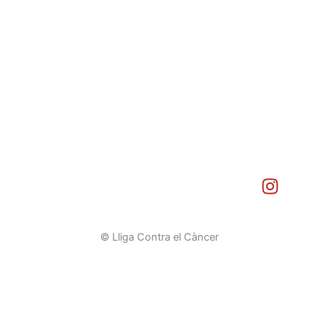
I
n
s
t
© Lliga Contra el Càncer
a
g
r
a