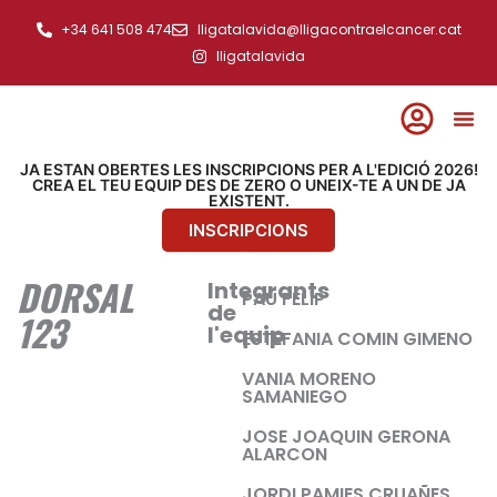
Ir
+34 641 508 474
lligatalavida@lligacontraelcancer.cat
al
lligatalavida
contenido
JA ESTAN OBERTES LES INSCRIPCIONS PER A L'EDICIÓ 2026!
CREA EL TEU EQUIP DES DE ZERO O UNEIX-TE A UN DE JA
EXISTENT.
INSCRIPCIONS
DORSAL
Integrants
PAU FELIP
de
123
l'equip
ESTEFANIA COMIN GIMENO
VANIA MORENO
SAMANIEGO
JOSE JOAQUIN GERONA
ALARCON
JORDI PAMIES CRUAÑES