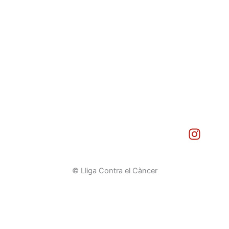
I
n
s
t
© Lliga Contra el Càncer
a
g
r
a