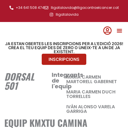
Ir
+34 641 508 474
lligatalavida@lligacontraelcancer.cat
al
lligatalavida
contenido
JA ESTAN OBERTES LES INSCRIPCIONS PER A L'EDICIÓ 2026!
CREA EL TEU EQUIP DES DE ZERO O UNEIX-TE A UN DE JA
EXISTENT.
INSCRIPCIONS
DORSAL
Integrants
MARIA CARMEN
de
MARTORELL GABERNET
501
l'equip
MARIA CARMEN DUCH
TORRELLES
IVÁN ALONSO VARELA
GARRIGA
EQUIP KMXTU CAMINA