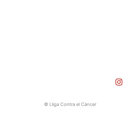
I
n
s
t
© Lliga Contra el Càncer
a
g
r
a