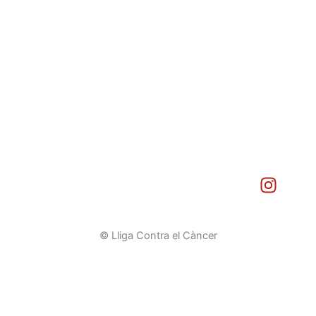
I
n
s
t
© Lliga Contra el Càncer
a
g
r
a