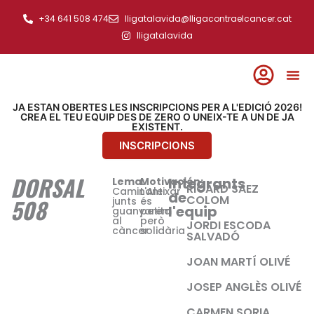
Ir
+34 641 508 474
lligatalavida@lligacontraelcancer.cat
al
lligatalavida
contenido
JA ESTAN OBERTES LES INSCRIPCIONS PER A L'EDICIÓ 2026!
CREA EL TEU EQUIP DES DE ZERO O UNEIX-TE A UN DE JA
EXISTENT.
INSCRIPCIONS
DORSAL
Integrants
Lema:
Motivación:
RICARD SAEZ
Caminant
L'Aleixar
de
COLOM
508
junts
és
l'equip
guanyarem
petita
al
però
JORDI ESCODA
càncer
solidària
SALVADÓ
JOAN MARTÍ OLIVÉ
JOSEP ANGLÈS OLIVÉ
CARMEN SORIA