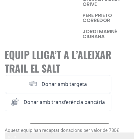
ORIVE
PERE PRIETO
CORREDOR
JORDI MARINÉ
CIURANA
EQUIP LLIGA’T A L’ALEIXAR
TRAIL EL SALT
Donar amb targeta
Donar amb transferència bancària
Aquest equip han recaptat donacions per valor de 780€
Lliga’t a l’Aleixar Trail EL SALT
100%