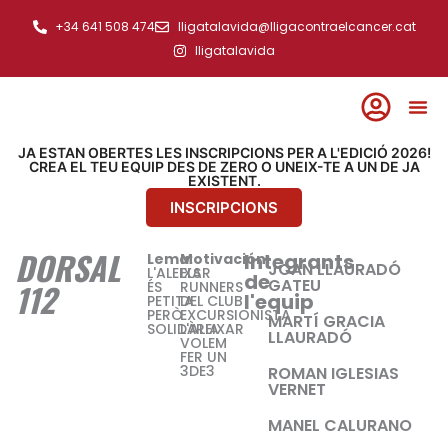
Ir
+34 641 508 474
lligatalavida@lligacontraelcancer.cat
al
lligatalavida
contenido
JA ESTAN OBERTES LES INSCRIPCIONS PER A L'EDICIÓ 2026!
CREA EL TEU EQUIP DES DE ZERO O UNEIX-TE A UN DE JA
EXISTENT.
INSCRIPCIONS
DORSAL
Integrants
Lema:
Motivación:
JOAN LLAURADÓ
L'ALEIXAR
ELS
de
GATEU
112
ÉS
RUNNERS
l'equip
PETITA
DEL CLUB
PERÒ
EXCURSIONISTA
MARTÍ GRACIA
SOLIDÀRIA
L'ALEIXAR
LLAURADÓ
VOLEM
FER UN
3DE3
ROMAN IGLESIAS
VERNET
MANEL CALURANO