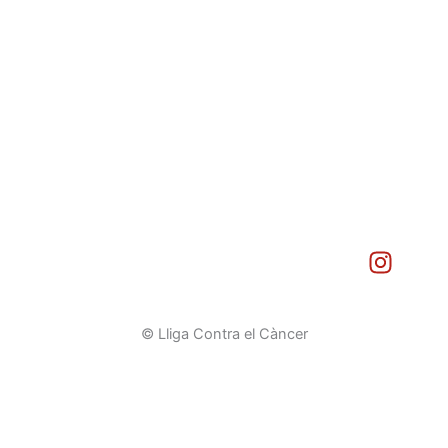
I
n
s
t
© Lliga Contra el Càncer
a
g
r
a