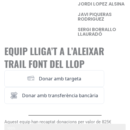
JORDI LOPEZ ALSINA
JAVI PIQUERAS
RODRIGUEZ
SERGI BORRALLO
LLAURADÓ
EQUIP LLIGA’T A L’ALEIXAR
TRAIL FONT DEL LLOP
Donar amb targeta
Donar amb transferència bancària
Aquest equip han recaptat donacions per valor de 825€
LLIGA’T A L’ALEIXAR TRAIL FONT DEL LLOP
100%