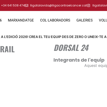
+34 641 508 474
lligatalavida@lligacontraelcancer.cat
lligatala
6
MARXANDATGE
COL·LABORADORS
GALERIES
VOL
A L'EDICIÓ 2026! CREA EL TEU EQUIP DES DE ZERO O UNEIX-TE A
DORSAL 24
TRAIL
Integrants de l'equip
Aquest equip