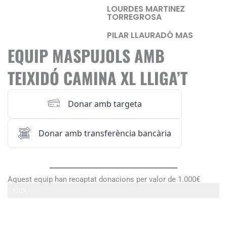
LOURDES MARTINEZ
TORREGROSA
PILAR LLAURADÓ MAS
EQUIP MASPUJOLS AMB
TEIXIDÓ CAMINA XL LLIGA’T
Donar amb targeta
Donar amb transferència bancària
Aquest equip han recaptat donacions per valor de 1.000€
Maspujols amb Teixidó Camina xl Lliga’t
100%