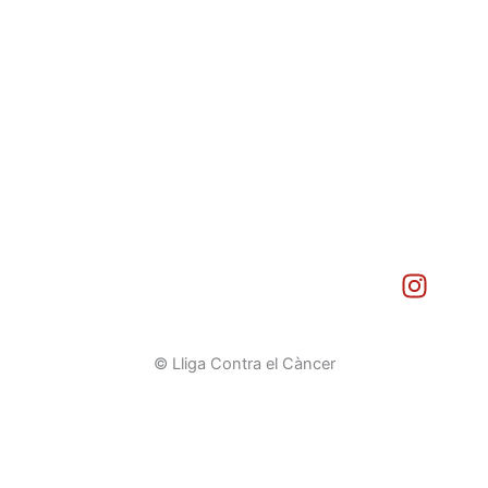
I
n
s
t
© Lliga Contra el Càncer
a
g
r
a