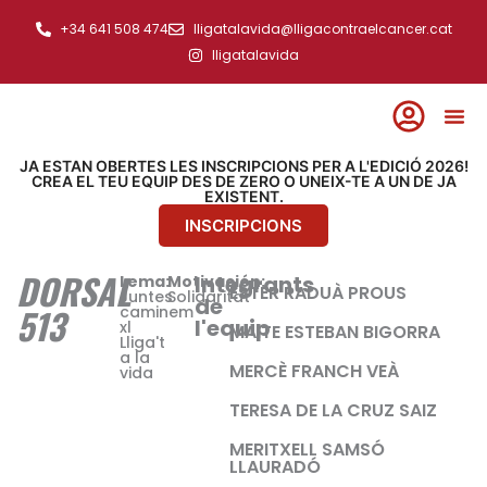
Ir
+34 641 508 474
lligatalavida@lligacontraelcancer.cat
al
lligatalavida
contenido
JA ESTAN OBERTES LES INSCRIPCIONS PER A L'EDICIÓ 2026!
CREA EL TEU EQUIP DES DE ZERO O UNEIX-TE A UN DE JA
EXISTENT.
INSCRIPCIONS
DORSAL
Integrants
Lema:
Motivación:
ESTER RADUÀ PROUS
Juntes
Solidaritat
de
513
caminem
l'equip
xl
MAITE ESTEBAN BIGORRA
Lliga't
a la
MERCÈ FRANCH VEÀ
vida
TERESA DE LA CRUZ SAIZ
MERITXELL SAMSÓ
LLAURADÓ