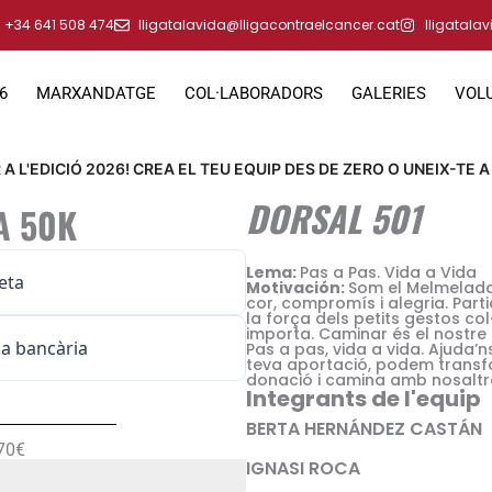
+34 641 508 474
lligatalavida@lligacontraelcancer.cat
lligatala
6
MARXANDATGE
COL·LABORADORS
GALERIES
VOL
A L'EDICIÓ 2026! CREA EL TEU EQUIP DES DE ZERO O UNEIX-TE A
DORSAL 501
A 50K
Lema:
Pas a Pas. Vida a Vida
eta
Motivación:
Som el Melmelada
cor, compromís i alegria. Parti
la força dels petits gestos co
importa. Caminar és el nostre 
a bancària
Pas a pas, vida a vida. Ajuda
teva aportació, podem transf
donació i camina amb nosaltres
Integrants de l'equip
BERTA HERNÁNDEZ CASTÁN
870€
IGNASI ROCA