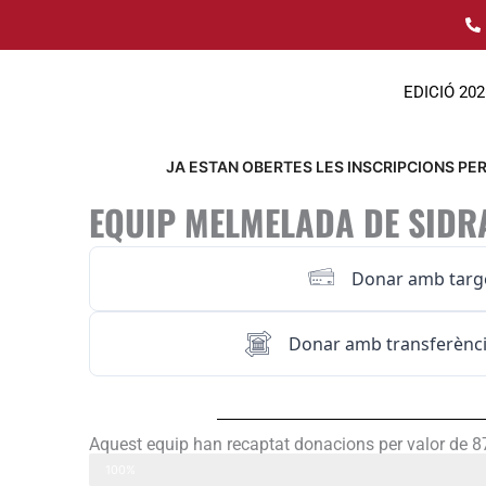
Ir
al
contenido
EDICIÓ 202
JA ESTAN OBERTES LES INSCRIPCIONS PER 
EQUIP MELMELADA DE SIDR
Donar amb targ
Donar amb transferènci
Aquest equip han recaptat donacions per valor de 
Melmelada de Sidra 50K
100%