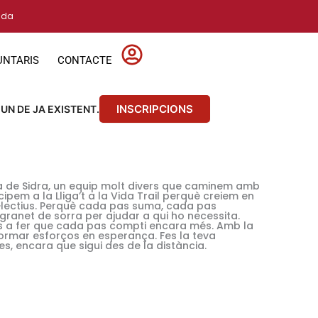
vida
UNTARIS
CONTACTE
INSCRIPCIONS
 UN DE JA EXISTENT.
 de Sidra, un equip molt divers que caminem amb
cipem a la Lliga’t a la Vida Trail perquè creiem en
l·lectius. Perquè cada pas suma, cada pas
granet de sorra per ajudar a qui ho necessita.
’ns a fer que cada pas compti encara més. Amb la
ormar esforços en esperança. Fes la teva
, encara que sigui des de la distància.