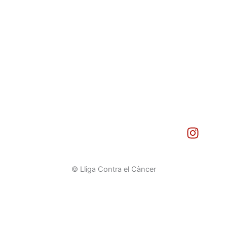
I
n
s
t
© Lliga Contra el Càncer
a
g
r
a