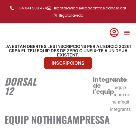
Ir
+34 641 508 474
lligatalavida@lligacontraelcancer.cat
al
lligatalavida
contenido
JA ESTAN OBERTES LES INSCRIPCIONS PER A L'EDICIÓ 2026!
CREA EL TEU EQUIP DES DE ZERO O UNEIX-TE A UN DE JA
EXISTENT.
INSCRIPCIONS
DORSAL
Integrants
Aquest
de
12
equip
l'equip
encara no
ha afegit
integrants
EQUIP NOTHINGAMPRESSA