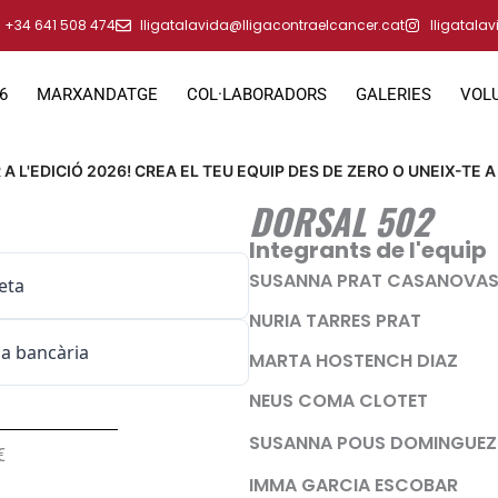
+34 641 508 474
lligatalavida@lligacontraelcancer.cat
lligatala
6
MARXANDATGE
COL·LABORADORS
GALERIES
VOL
A L'EDICIÓ 2026! CREA EL TEU EQUIP DES DE ZERO O UNEIX-TE A
DORSAL 502
Integrants de l'equip
SUSANNA PRAT CASANOVA
eta
NURIA TARRES PRAT
a bancària
MARTA HOSTENCH DIAZ
NEUS COMA CLOTET
SUSANNA POUS DOMINGUEZ
€
IMMA GARCIA ESCOBAR