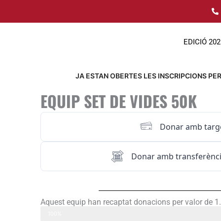
Ir
al
contenido
EDICIÓ 202
JA ESTAN OBERTES LES INSCRIPCIONS PER 
EQUIP SET DE VIDES 50K
Donar amb targ
Donar amb transferènci
Aquest equip han recaptat donacions per valor de 1
SET DE VIDES 50k
100%