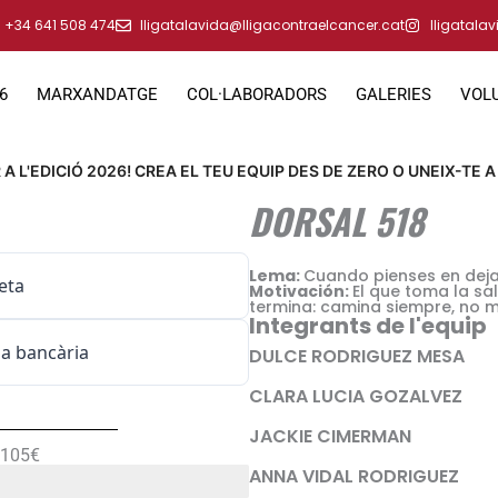
+34 641 508 474
lligatalavida@lligacontraelcancer.cat
lligatala
6
MARXANDATGE
COL·LABORADORS
GALERIES
VOL
A L'EDICIÓ 2026! CREA EL TEU EQUIP DES DE ZERO O UNEIX-TE A
DORSAL 518
Lema:
Cuando pienses en deja
eta
Motivación:
El que toma la sal
termina: camina siempre, no mir
Integrants de l'equip
a bancària
DULCE RODRIGUEZ MESA
CLARA LUCIA GOZALVEZ
JACKIE CIMERMAN
.105€
ANNA VIDAL RODRIGUEZ