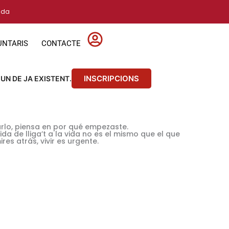
vida
UNTARIS
CONTACTE
INSCRIPCIONS
 UN DE JA EXISTENT.
rlo, piensa en por qué empezaste.
ida de lliga’t a la vida no es el mismo que el que
es atrás, vivir es urgente.