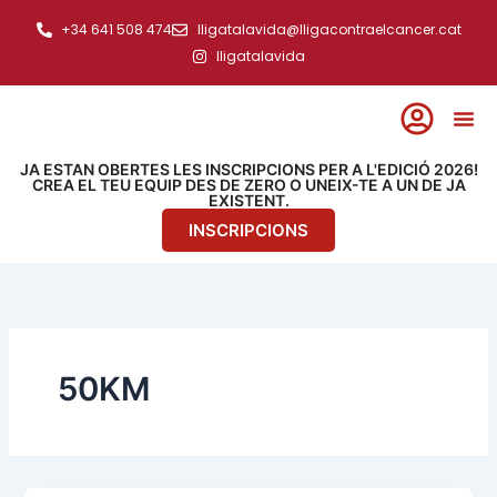
Ir
+34 641 508 474
lligatalavida@lligacontraelcancer.cat
al
lligatalavida
contenido
JA ESTAN OBERTES LES INSCRIPCIONS PER A L'EDICIÓ 2026!
CREA EL TEU EQUIP DES DE ZERO O UNEIX-TE A UN DE JA
EXISTENT.
INSCRIPCIONS
50KM