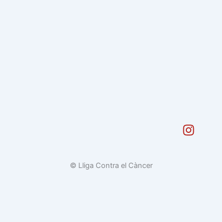
I
n
s
t
© Lliga Contra el Càncer
a
g
r
a